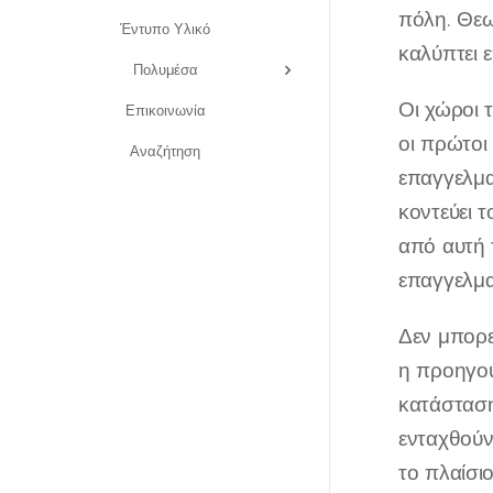
πόλη. Θεω
Έντυπο Υλικό
καλύπτει 
Πολυμέσα
Οι χώροι τ
Επικοινωνία
οι πρώτοι
Αναζήτηση
επαγγελμα
κοντεύει 
από αυτή 
επαγγελμα
Δεν μπορε
η προηγού
κατάσταση
ενταχθούν
το πλαίσι