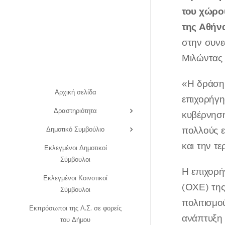
του χώρου
της Αθήν
στην συνε
Μιλώντας γ
«Η δράση 
Αρχική σελίδα
επιχορήγη
Δραστηριότητα
κυβέρνηση
πολλούς ε
Δημοτικό Συμβούλιο
και την τ
Εκλεγμένοι Δημοτικοί
Σύμβουλοι
Η επιχορή
Εκλεγμένοι Κοινοτικοί
(ΟΧΕ) της
Σύμβουλοι
πολιτισμο
Εκπρόσωποι της Λ.Σ. σε φορείς
ανάπτυξη 
του Δήμου