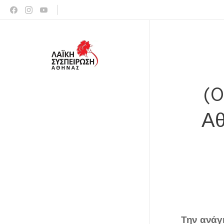
(0
Αθ
Την ανάγ