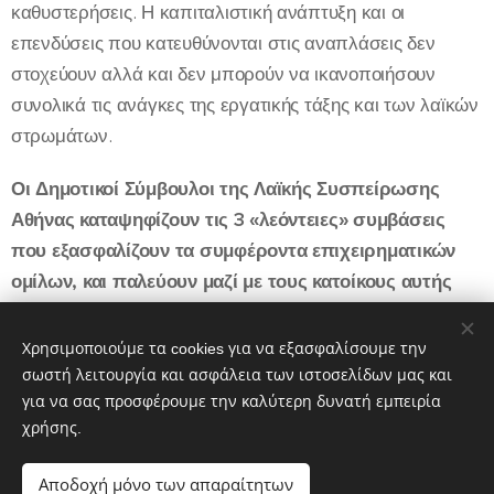
καθυστερήσεις. Η καπιταλιστική ανάπτυξη και οι
επενδύσεις που κατευθύνονται στις αναπλάσεις δεν
στοχεύουν αλλά και δεν μπορούν να ικανοποιήσουν
συνολικά τις ανάγκες της εργατικής τάξης και των λαϊκών
στρωμάτων.
Οι Δημοτικοί Σύμβουλοι της Λαϊκής Συσπείρωσης
Αθήνας καταψηφίζουν τις 3 «λεόντειες» συμβάσεις
που εξασφαλίζουν τα συμφέροντα επιχειρηματικών
ομίλων, και παλεύουν μαζί με τους κατοίκους αυτής
της πόλης για την δημιουργία γηπέδων σύγχρονων
και με ασφάλεια για το λαό και όχι για τα μεγάλα
Χρησιμοποιούμε τα cookies για να εξασφαλίσουμε την
επιχειρηματικά συμφέροντα.
σωστή λειτουργία και ασφάλεια των ιστοσελίδων μας και
για να σας προσφέρουμε την καλύτερη δυνατή εμπειρία
χρήσης.
Share
Αποδοχή μόνο των απαραίτητων