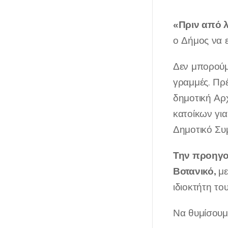
«Πριν από λ
ο Δήμος να ε
Δεν μπορούμε
γραμμές. Πρ
δημοτική Αρχ
κατοίκων γι
Δημοτικό Συ
Την προηγο
Βοτανικό,
με
ιδιοκτήτη το
Να θυμίσουμε