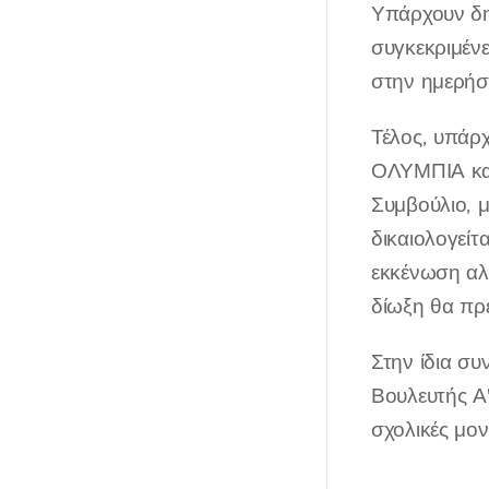
Υπάρχουν δη
συγκεκριμένε
στην ημερήσι
Τέλος, υπάρ
ΟΛΥΜΠΙΑ και
Συμβούλιο, μ
δικαιολογείτ
εκκένωση αλλ
δίωξη θα πρέ
Στην ίδια συ
Βουλευτής Α
σχολικές μον