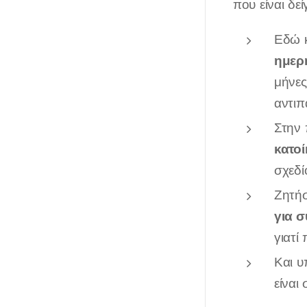
που είναι δεί
Εδώ κ
ημερ
μήνες
αντιπ
Στην 
κατο
σχεδί
Ζητήσ
για 
γιατί
Και υ
είναι