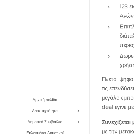
123 ε
Ανώνυ
Επιπλ
διάτα
περιο
Δωρεά
χρήση
Γίνεται ψηφο
τις επενδύσε
μεγάλο εμπορ
Αρχική σελίδα
deal έγινε 
Δραστηριότητα
Συνεχίζεται
Δημοτικό Συμβούλιο
με την μετακ
Εκλεγμένοι Δημοτικοί