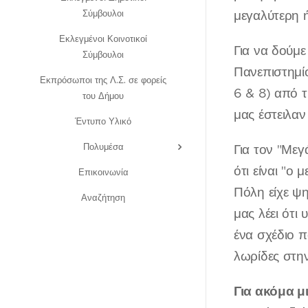
Σύμβουλοι
μεγαλύτερη 
Εκλεγμένοι Κοινοτικοί
Για να δούμ
Σύμβουλοι
Πανεπιστημίο
Εκπρόσωποι της Λ.Σ. σε φορείς
6 & 8) από 
του Δήμου
μας έστειλαν
Έντυπο Υλικό
Πολυμέσα
Για τον "Με
ότι είναι "ο
Επικοινωνία
Πόλη είχε ψη
Αναζήτηση
μας λέει ότι
ένα σχέδιο 
λωρίδες στην
Για ακόμα μ