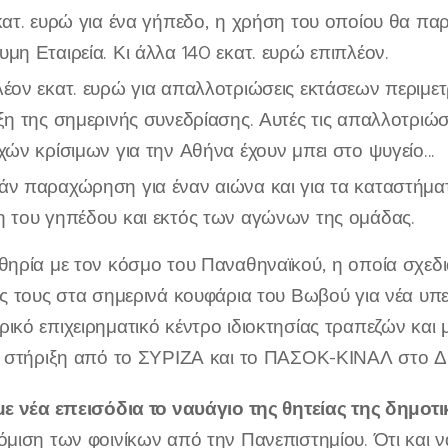
κατ. ευρώ για ένα γήπεδο, η χρήση του οποίου θα πα
μη Εταιρεία. Κι άλλα 140 εκατ. ευρώ επιπλέον.
έον εκατ. ευρώ για απαλλοτριώσεις εκτάσεων περιμετρ
ξη της σημερινής συνεδρίασης. Αυτές τις απαλλοτριώσε
χών κρίσιμων για την Αθήνα έχουν μπει στο ψυγείο...
ν παραχώρηση για έναν αιώνα και για τα καταστήματα,
 του γηπέδου και εκτός των αγώνων της ομάδας.
θηρία με τον κόσμο του Παναθηναϊκού, η οποία σχεδι
ις τους στα σημερινά κουφάρια του Βωβού για νέα υπ
ικό επιχειρηματικό κέντρο ιδιοκτησίας τραπεζών και μ
με στήριξη από το ΣΥΡΙΖΑ και το ΠΑΣΟΚ-ΚΙΝΑΛ στο Δ
 με νέα επεισόδια το ναυάγιο της θητείας της δημο
όμιση των φοινίκων από την Πανεπιστημίου. Ότι και να