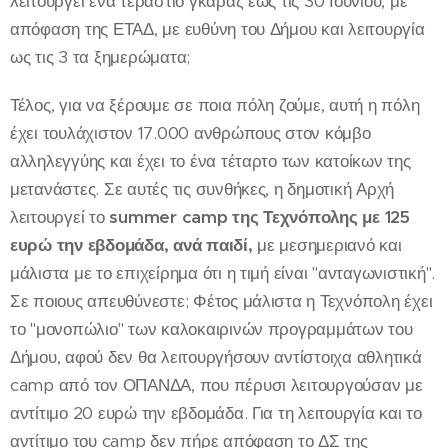
λειτουργεί ένα τεράστιο γκαράζ έως τις 30 Ιουνίου, με
απόφαση της ΕΤΑΔ, με ευθύνη του Δήμου και λειτουργία
ως τις 3 τα ξημερώματα;
Τέλος, για να ξέρουμε σε ποια πόλη ζούμε, αυτή η πόλη
έχει τουλάχιστον 17.000 ανθρώπους στον κόμβο
αλληλεγγύης και έχει το ένα τέταρτο των κατοίκων της
μετανάστες. Σε αυτές τις συνθήκες, η δημοτική Αρχή
λειτουργεί το
summer
camp
της Τεχνόπολης με 125
ευρώ την εβδομάδα, ανά παιδί,
με μεσημεριανό και
μάλιστα με το επιχείρημα ότι η τιμή είναι "ανταγωνιστική".
Σε ποιους απευθύνεστε; Φέτος μάλιστα η Τεχνόπολη έχει
το "μονοπώλιο" των καλοκαιρινών προγραμμάτων του
Δήμου, αφού δεν θα λειτουργήσουν αντίστοιχα αθλητικά
camp από τον ΟΠΑΝΔΑ, που πέρυσι λειτουργούσαν με
αντίτιμο 20 ευρώ την εβδομάδα. Για τη λειτουργία και το
αντίτιμο του camp δεν πήρε απόφαση το ΔΣ της