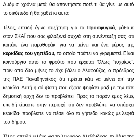
Δυόμισι χρόνια μετά, θα απαντήσετε ποτέ τι θα γίνει με αυτό
το οικόπεδο ή θα χαθεί κι αυτό;
Προσφυγικά
Τέλος, επειδή έγινε συζήτηση για τα
, μάθαμε
στον ΣΚΑΪ που σας φιλοξενεί συχνά, στη συνέντευξή σας, ότι
κοιτάτε ένα παραθυράκι για να μείνει και ένα μέρος της
κερκίδας του γηπέδου,
το οποίο πρέπει να γκρεμιστεί. Είναι
καινούργιο αυτό το φρούτο που έρχεται. Όλως "τυχαίως",
πριν από δύο μήνες το είχε βάλει ο Αλαφούζος, ο πρόεδρος
της ΠΑΕ Παναθηναϊκός, ότι πρέπει κάτι να μείνει απ' την
κερκίδα. Αυτή η σύμβαση που είχατε ψηφίσει μαζί με την τότε
δημοτική αρχή δεν το προβλέπει. Προς το παρόν εμείς λέμε,
επειδή είμαστε στην περιοχή, ότι δεν προβλέπει να υπάρχει
κερκίδα· προβλέπει να πέσει όλο το γήπεδο, κακώς με λεφτά
του δήμου.
Τέλος, επειδή μιλάμε για τη λεωφόρο Αλεξάνδρας, το θέμα της