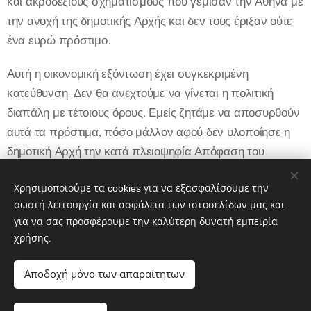
και ακροδεξιούς σχηματισμούς που γέμισαν την Αθήνα με
την ανοχή της δημοτικής Αρχής και δεν τους έριξαν ούτε
ένα ευρώ πρόστιμο.
Αυτή η οικονομική εξόντωση έχει συγκεκριμένη
κατεύθυνση. Δεν θα ανεχτούμε να γίνεται η πολιτική
διαπάλη με τέτοιους όρους. Εμείς ζητάμε να αποσυρθούν
αυτά τα πρόστιμα, πόσο μάλλον αφού δεν υλοποίησε η
δημοτική Αρχή την κατά πλειοψηφία Απόφαση του
Δημοτικού Συμβουλίου να υπάρχουν 100 πλαίσια σε
συγκεκριμένα σημεία της Αθήνας».
Χρησιμοποιούμε τα cookies για να εξασφαλίσουμε την
σωστή λειτουργία και ασφάλεια των ιστοσελίδων μας και
για να σας προσφέρουμε την καλύτερη δυνατή εμπειρία
χρήσης.
Share
Αποδοχή μόνο των απαραίτητων