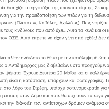
. Η μοναδική διάβαση πεζών που έχει φωτισμό οριζόν
ία διασχίζει το εργοτάξιο της υπογειοποίησης. Σε κα
νση για την προειδοποίηση των πεζών για τη διέλευση 
ουργούν (Πλαταιών, Καβάλας, Αχιλλέως). Πως νομίζετε 
ε τους κινδύνους που αυτό έχει... Αυτά τα κενά και οι
τον ΟΣΕ. Αυτά έπρεπε να είχαν γίνει από εχθές! Δεν έχ
γίνει πλέον ανέκδοτο το θέμα με την κατάληψη ιδιώ
υς ο Αντιδήμαρχος μας διαβεβαίωνε στο προηγούμενο 
ν ψέματα. Έχουμε Δευτέρα 29 Μαΐου και οι καλλιέργειε
Αυτή είναι η κατάσταση, υπάρχουν και φωτογραφίες. Τη
ι στο λόφο του Στρέφη, υπάρχει αστυνομοκρατία για 
η έκταση στον Δήμο και πότε θα αρχίσουν τα έργα γ
και την διάνοιξη των αντίστοιχων δρόμων ανάμεσα στ