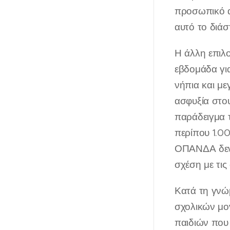
προσωπικό α
αυτό το διάσ
Η άλλη επιλο
εβδομάδα για
νήπια και με
ασφυξία στου
παράδειγμα 
περίπου 1.0
ΟΠΑΝΔΑ δεν π
σχέση με τις
Κατά τη γνώμ
σχολικών μο
παιδιών που