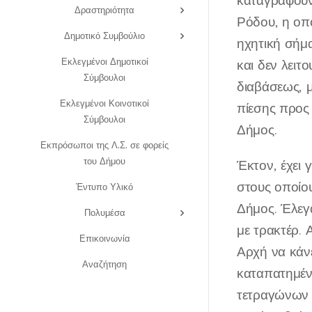
καταγράφουν
Δραστηριότητα
Ρόδου, η οπο
Δημοτικό Συμβούλιο
ηχητική σήμα
Εκλεγμένοι Δημοτικοί
και δεν λειτ
Σύμβουλοι
διαβάσεως, μ
Εκλεγμένοι Κοινοτικοί
πίεσης προς 
Σύμβουλοι
Δήμος.
Εκπρόσωποι της Λ.Σ. σε φορείς
του Δήμου
Έκτον, έχει 
στους οποίο
Έντυπο Υλικό
Δήμος. Έλεγα
Πολυμέσα
με τρακτέρ. 
Επικοινωνία
Αρχή να κάνε
Αναζήτηση
καταπατημέν
τετραγώνων 