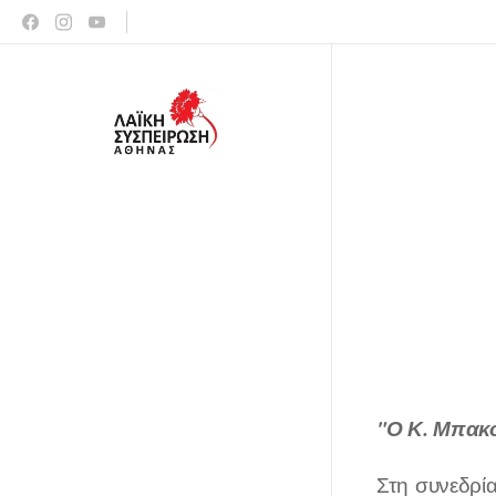
"Ο Κ. Μπακο
Στη συνεδρί