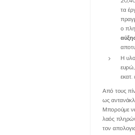
20,40
τα έρ
πραγμ
ο πλη
αύξησ
αποτυ
Η υλο
ευρώ,
εκατ.
Από τους πίν
ως αντανάκλ
Μπορούμε να
λαός πληρώνε
τον απολογι