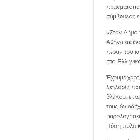
πραγματοποι
σύμβουλος ε
«Στον Δήμο τ
Αθήνα σε ένα
πέραν του ι
στο Ελληνικό
Έχουμε χορτ
λεηλασία που
βλέπουμε πω
τους ξενοδόχ
φορολογήσει 
Πόση πολιτικ