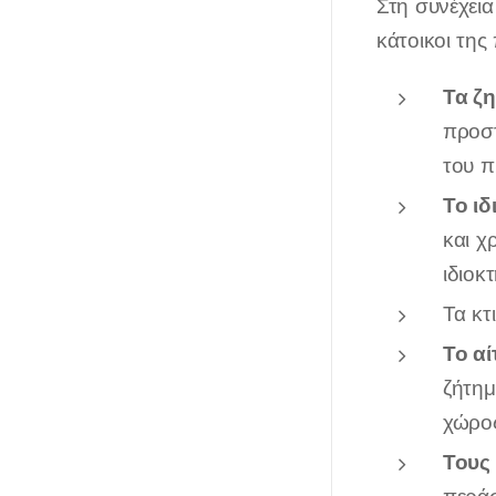
Στη συνέχεια
κάτοικοι τη
Τα ζη
προστ
του π
Το ιδ
και χ
ιδιοκ
Τα κτ
Το α
ζήτημ
χώρος
Τους 