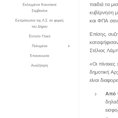
παιδιά τα μι
Εκλεγμένοι Κοινοτικοί
Σύμβουλοι
κυβέρνηση μ
και ΦΠΑ σαν 
Εκπρόσωποι της Λ.Σ. σε φορείς
του Δήμου
Επίσης, συζ
Έντυπο Υλικό
καταψήφισαν
Πολυμέσα
Στέλιος Λάμ
Επικοινωνία
«Οι πίνακες 
Αναζήτηση
δημοτική Αρχ
είναι διαφορ
Από 
δηλαδ
εισφο