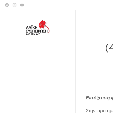
(
Εκτόξευση φ
Στην προ ημ