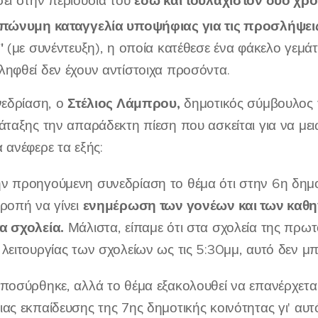
εδώ και τουλάχιστον δύο χρό
ει στην περιουσία του
πώνυμη καταγγελία υποψήφιας για τις προσλήψει
ι"
(με συνέντευξη), η οποία κατέθεσε ένα φάκελο γεμάτ
ηφθεί δεν έχουν αντίστοιχα προσόντα.
Στέλιος Λάμπρου,
νεδρίαση, ο
δημοτικός σύμβουλος 
άταξης την απαράδεκτη πίεση που ασκείται για να με
 ανέφερε τα εξής:
ν προηγούμενη συνεδρίαση το θέμα ότι στην 6η δημο
ενημέρωση των γονέων και
των καθη
ροπή να γίνει
α σχολεία.
Μάλιστα, είπαμε ότι στα σχολεία της πρω
λειτουργίας των σχολείων ως τις 5:30μμ, αυτό δεν μπο
ποσύρθηκε, αλλά το θέμα εξακολουθεί να επανέρχεται
ας εκπαίδευσης της 7ης δημοτικής κοινότητας γι' αυτ