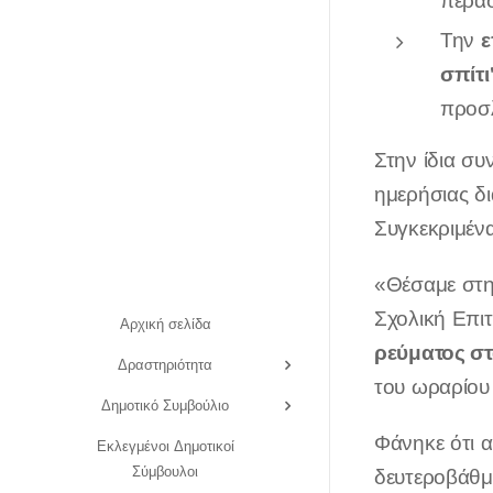
περάσ
ε
Την
σπίτ
προσλ
Στην ίδια συ
ημερήσιας δι
Συγκεκριμένα
«Θέσαμε στη
Σχολική Επιτ
Αρχική σελίδα
ρεύματος στ
Δραστηριότητα
του ωραρίου 
Δημοτικό Συμβούλιο
Φάνηκε ότι α
Εκλεγμένοι Δημοτικοί
Σύμβουλοι
δευτεροβάθμι