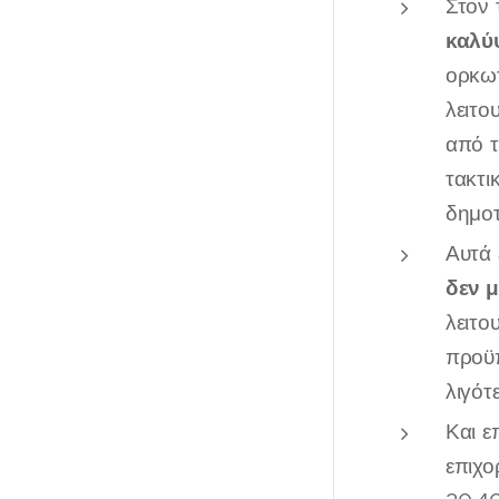
Στον 
καλύ
ορκωτ
λειτο
από τ
τακτι
δημοτ
Αυτά 
δεν μ
λειτο
προϋπ
λιγότ
Και ε
επιχο