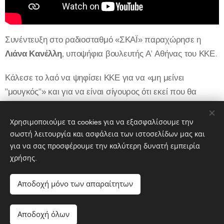
Συνέντευξη στο ραδιοσταθμό «ΣΚΑΪ» παραχώρησε η
Λιάνα Κανέλλη
, υποψήφια βουλευτής Α' Αθήνας του ΚΚΕ.
Κάλεσε το λαό να ψηφίσει ΚΚΕ για να «μη μείνει
"μουγκός"» και για να είναι σίγουρος ότι εκεί που θα
ψηφίσει, εκεί θα ξαναβρεί την ψήφο του και την επόμενη
μέρα, δηλαδή δίπλα στους εργαζόμενους και τις ανάγκες
Χρησιμοποιούμε τα cookies για να εξασφαλίσουμε την
του.
σωστή λειτουργία και ασφάλεια των ιστοσελίδων μας και
για να σας προσφέρουμε την καλύτερη δυνατή εμπειρία
χρήσης.
Share
Αποδοχή μόνο των απαραίτητων
Αποδοχή όλων
Λαϊκή Συσπείρωση Αθήνας © 2019-2026
Cookies