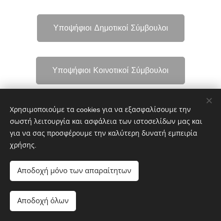
Υποψήφιοι Δημοτικοί Σύμβουλοι
Υποψήφιοι Κοινοτικοί Σύμβουλοι
Χρησιμοποιούμε τα cookies για να εξασφαλίσουμε την
Υποψήφιοι Περιφερειακοί Σύμβουλοι Κεντρικού
σωστή λειτουργία και ασφάλεια των ιστοσελίδων μας και
Τομέα
για να σας προσφέρουμε την καλύτερη δυνατή εμπειρία
χρήσης.
Αποδοχή μόνο των απαραίτητων
Αποδοχή όλων
Λαϊκή Συσπείρωση Αθήνας © 2019-2026
Cookies